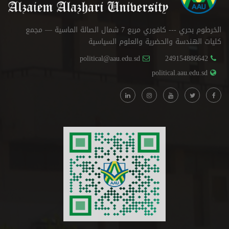
الخرطوم بحري --- كافوري مربع 7 شمال الصالة الماسية — مجمع
كليات الهندسة والحضرية والعلوم السياسية
political@aau.edu.sd
249154886642
political.aau.edu.sd