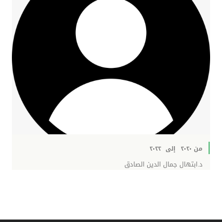
من ٢٠٢٠
إلى
٢٠٢٢
د.ابتهال جمال الدين الصادق