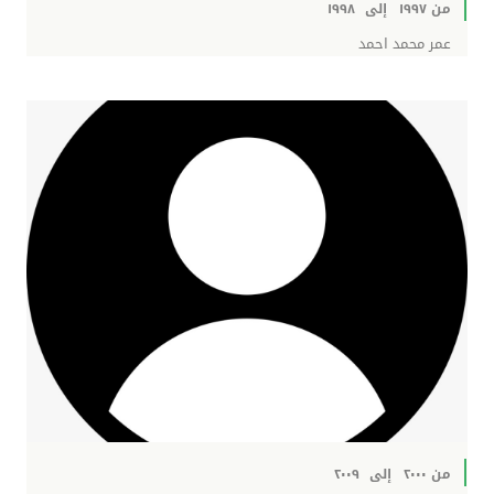
من ١٩٩٧
إلى
١٩٩٨
عمر محمد احمد
من ٢٠٠٠
إلى
٢٠٠٩