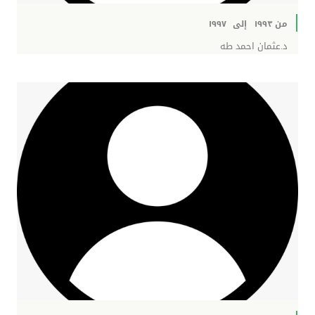
من ١٩٩٣
إلى
١٩٩٧
د.عثمان احمد طه