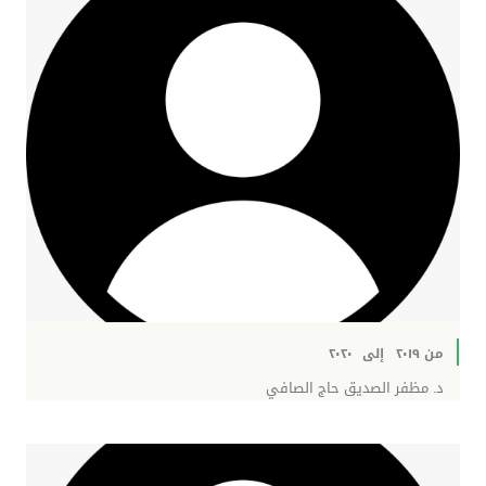
من ٢٠١٩
إلى
٢٠٢٠
د. مظفر الصديق حاج الصافي