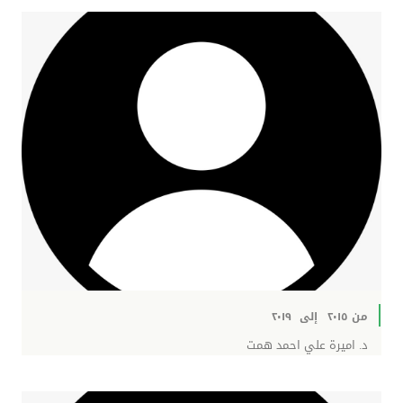
من ٢٠١٥
إلى
٢٠١٩
د. اميرة علي احمد همت