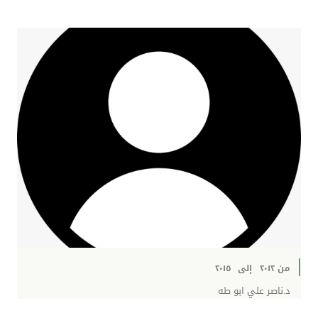
من ٢٠١٢
إلى
٢٠١٥
د.ناصر علي ابو طه