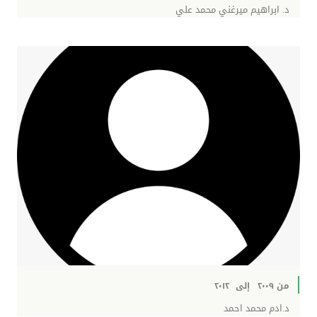
د. ابراهيم ميرغني محمد علي
من ٢٠٠٩
إلى
٢٠١٢
د.ادم محمد احمد