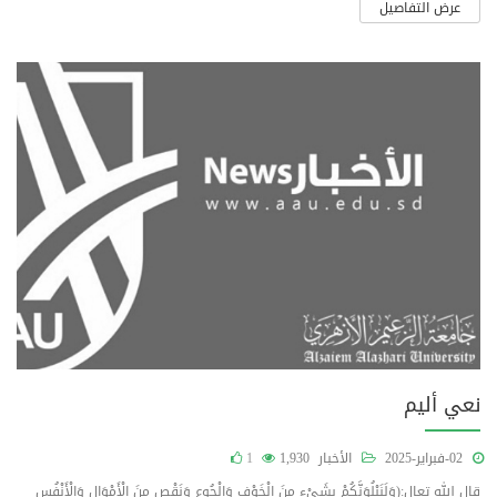
عرض التفاصيل
نعي أليم
02-فبراير-2025
الأخبار
1,930
1
قال الله تعال:(وَلَنَبْلُوَنَّكُمْ بِشَيْءٍ مِنَ الْخَوْفِ وَالْجُوعِ وَنَقْصٍ مِنَ الْأَمْوَالِ وَالْأَنْفُسِ