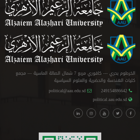
الخرطوم بحري --- كافوري مربع 7 شمال الصالة الماسية — مجمع
كليات الهندسة والحضرية والعلوم السياسية
political@aau.edu.sd
249154886642
political.aau.edu.sd