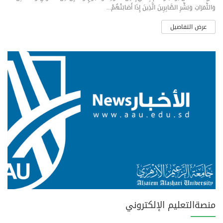
وَالثَّمَرَاتِ وَبَشِّرِ الصَّابِرِينَ الَّذِينَ إِذَا أَصَابَتْهُمْ...
عرض التفاصيل
منصةالتعليم الإلكتروني