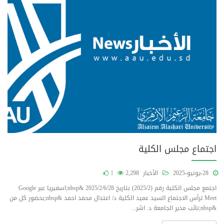
اجتماع مجلس الكلية
28-يونيو-2025
الأخبار
2,298
1
اجتمع مجلس الكلية رقم (2025/2) بتاريخ 2025/2/6/28 &nbsp;اسفيريا عبر Google
Meet ترأس الاجتماع السيد عميد الكلية د/ اعتدال محمد احمد &nbsp;بحضور كل من
&nbsp;نائب مدير الجامعة د. اشر...