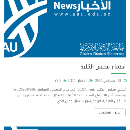
اجتماع مجلس الكلية
28-أغسطس-2025
الأخبار
2,315
0
اجتمع مجلس الكلية رقم (2025/3) في يوم الخميس الموافق &nbsp;2025/8/28
&nbsp;ترأس الاجتماع السيد عميد الكلية د/ اعتدال محمد احمد بحضور امين
الشؤون العلمية البروفيسور ابتهال جمال الدي...
عرض التفاصيل