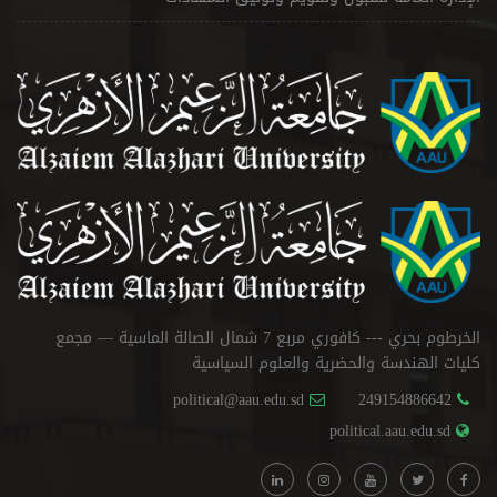
الخرطوم بحري --- كافوري مربع 7 شمال الصالة الماسية — مجمع
كليات الهندسة والحضرية والعلوم السياسية
political@aau.edu.sd
249154886642
political.aau.edu.sd