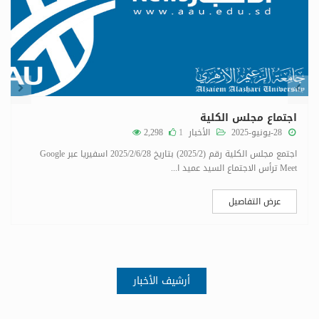
اجتماع مجلس الكلية
28-يونيو-2025
الأخبار
1
2,298
اجتمع مجلس الكلية رقم (2025/2) بتاريخ 2025/2/6/28 اسفيريا عبر Google
Meet ترأس الاجتماع السيد عميد ا...
عرض التفاصيل
أرشيف الأخبار