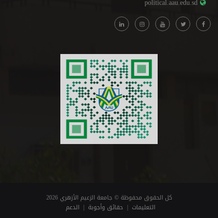
political.aau.edu.sd
كل الحقوق محفوظة © جامعة الزعيم الأزهري 2026
التعليمات
|
حقائق وأجوبة
|
الدعم