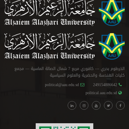
الخرطوم بحري --- كافوري مربع 7 شمال الصالة الماسية — مجمع
كليات الهندسة والحضرية والعلوم السياسية
political@aau.edu.sd
249154886642
political.aau.edu.sd